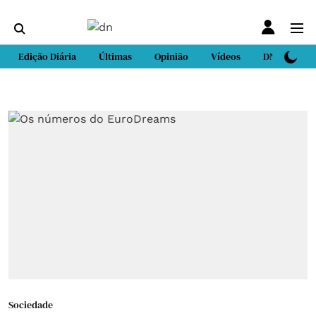
Edição Diária
Últimas
Opinião
Vídeos
DN Sport
Sociedade