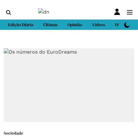
Edição Diária
Últimas
Opinião
Vídeos
DN Sport
Sociedade