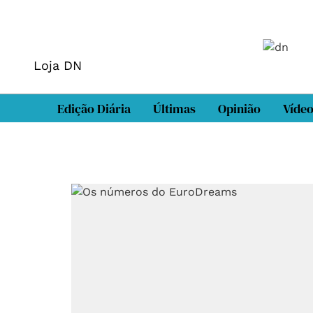
Loja DN
Edição Diária
Últimas
Opinião
Víde