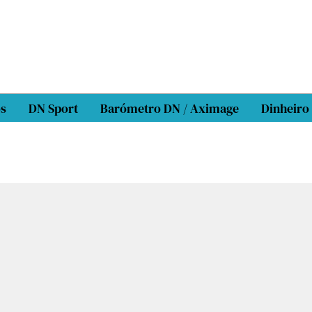
os
DN Sport
Barómetro DN / Aximage
Dinheiro