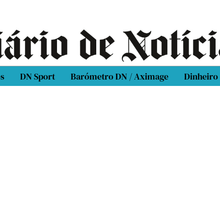
os
DN Sport
Barómetro DN / Aximage
Dinheiro