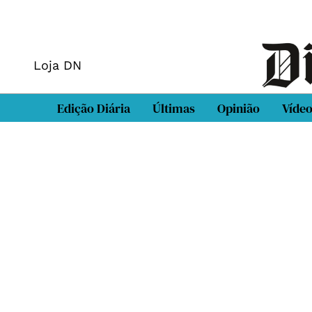
Loja DN
Edição Diária
Últimas
Opinião
Víde