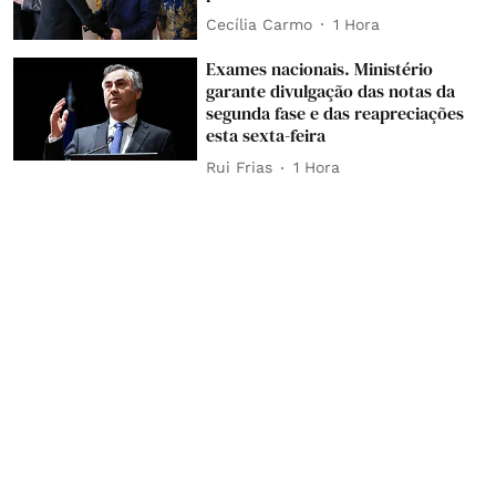
Cecília Carmo
1 Hora
Exames nacionais. Ministério
garante divulgação das notas da
segunda fase e das reapreciações
esta sexta-feira
Rui Frias
1 Hora