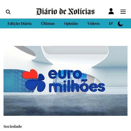
Edição Diária
Últimas
Opinião
Vídeos
DN Sport
Sociedade