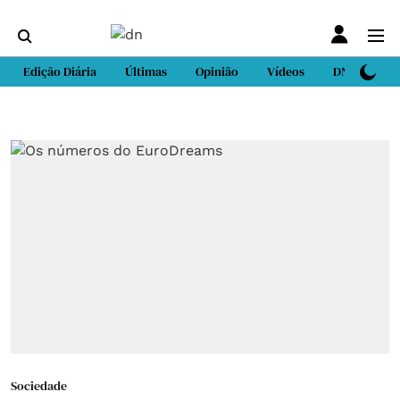
Edição Diária
Últimas
Opinião
Vídeos
DN Sport
Sociedade