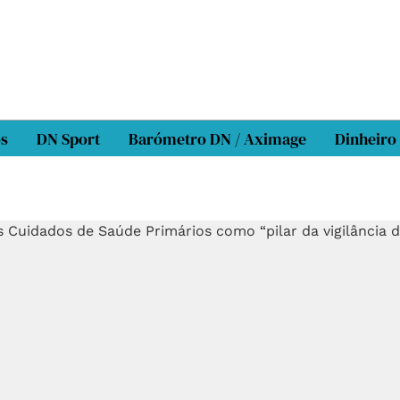
os
DN Sport
Barómetro DN / Aximage
Dinheiro