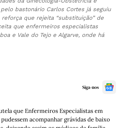
dades da Ginecologia-Obstetrícia e
 pelo bastonário Carlos Cortes já seguiu
reforça que rejeita “substituição” de
ita que enfermeiros especialistas
oa e Vale do Tejo e Algarve, onde há
Siga-nos
tela que Enfermeiros Especialistas em
 pudessem acompanhar grávidas de baixo
s, deixando assim os médicos de família