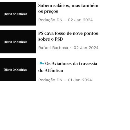
Sobem salários, mas também
os preços
Redação DN
02 Jan 2024
PS cava fosso de nove pontos
sobre o PSD
Rafael Barbosa
02 Jan 2024
Os Aviadores da travessia
do Atlântico
Redação DN
01 Jan 2024