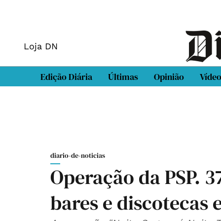
Loja DN
Edição Diária
Últimas
Opinião
Víde
diario-de-noticias
Operação da PSP. 3
bares e discotecas 