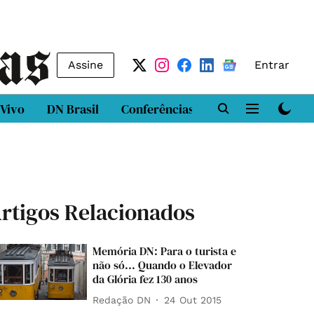
Assine
Entrar
 Vivo
DN Brasil
Conferências
DN LAB
Class
rtigos Relacionados
Memória DN: Para o turista e
não só... Quando o Elevador
da Glória fez 130 anos
Redação DN
24 Out 2015