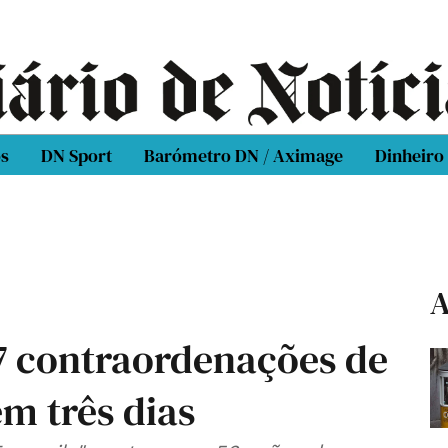
os
DN Sport
Barómetro DN / Aximage
Dinheiro
A
7 contraordenações de
em três dias