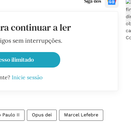
Siga-nos
ra continuar a ler
tigos sem interrupções.
esso ilimitado
ante?
Inicie sessão
 Paulo II
Opus dei
Marcel Lefebre