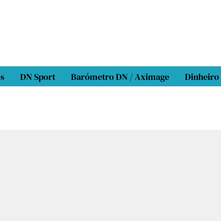
os
DN Sport
Barómetro DN / Aximage
Dinheiro