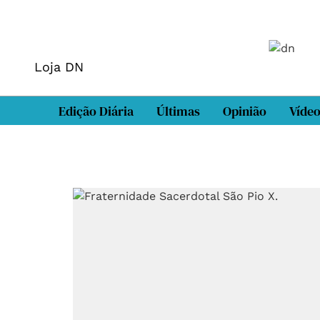
Loja DN
Edição Diária
Últimas
Opinião
Víde