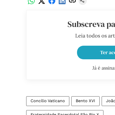
Subscreva pa
Leia todos os ar
Ter ac
Já é assin
Concílio Vaticano
Bento XVI
João
Fraternidade Sacerdotal São Pio X