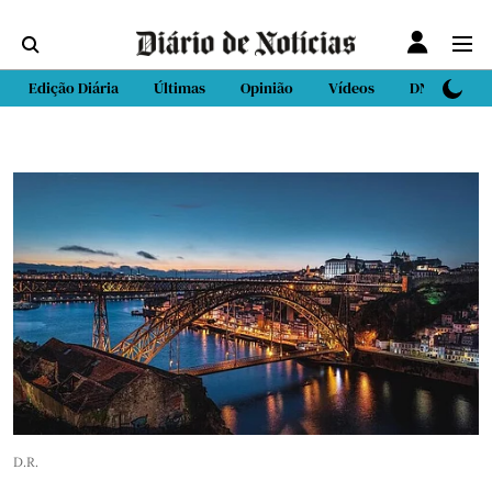
Edição Diária
Últimas
Opinião
Vídeos
DN Sport
D.R.