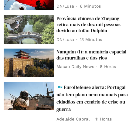
DN/Lusa
6 Minutos
Província chinesa de Zhejiang
retira mais de dez mil pessoas
devido ao tufão Dolphin
DN/Lusa
13 Minutos
Nanquim (I): a memória espacial
das muralhas e dos rios
Macao Daily News
8 Horas
EuroDefense alerta: Portugal
não tem plano nem manuais para
cidadãos em cenário de crise ou
guerra
Adelaide Cabral
11 Horas