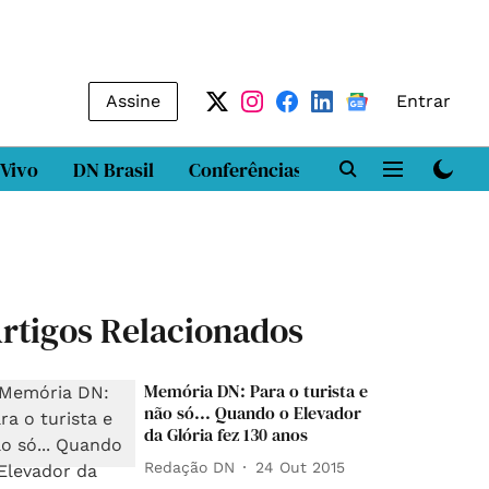
Assine
Entrar
 Vivo
DN Brasil
Conferências
DN LAB
Class
rtigos Relacionados
Memória DN: Para o turista e
não só... Quando o Elevador
da Glória fez 130 anos
Redação DN
24 Out 2015