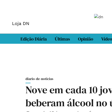
Loja DN
Edição Diária
Últimas
Opinião
Víde
diario-de-noticias
Nove em cada 10 jov
beberam álcool no 