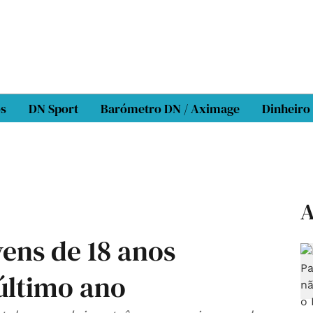
os
DN Sport
Barómetro DN / Aximage
Dinheiro
A
ens de 18 anos
último ano