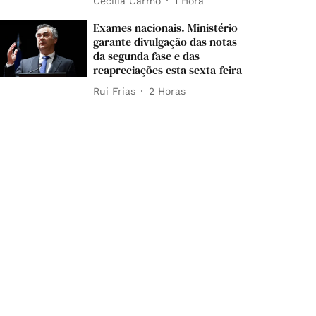
Cecília Carmo
1 Hora
Exames nacionais. Ministério
garante divulgação das notas
da segunda fase e das
reapreciações esta sexta-feira
Rui Frias
2 Horas