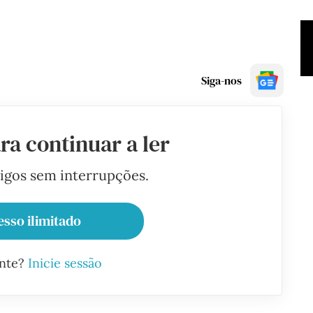
Siga-nos
ra continuar a ler
tigos sem interrupções.
esso ilimitado
ante?
Inicie sessão