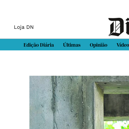
Loja DN
Edição Diária
Últimas
Opinião
Víde