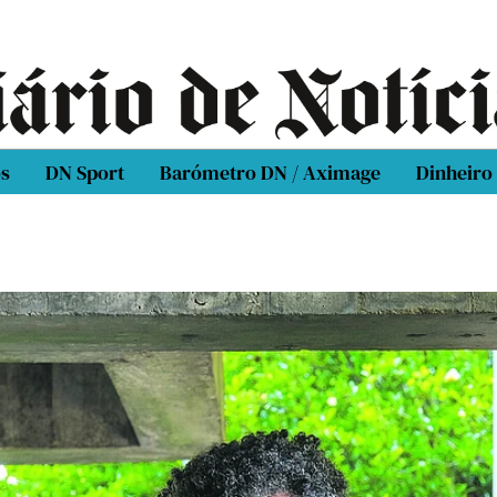
os
DN Sport
Barómetro DN / Aximage
Dinheiro