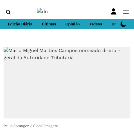
Edição Diária
Últimas
Opinião
Vídeos
DN Sport
Paulo Spranger / Global Imagens