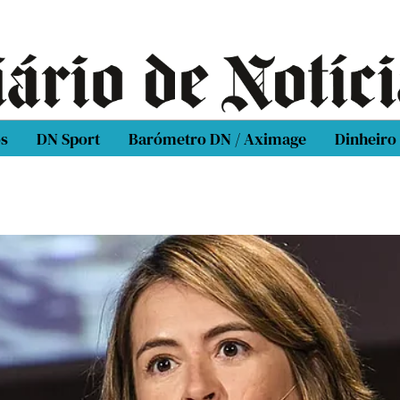
os
DN Sport
Barómetro DN / Aximage
Dinheiro