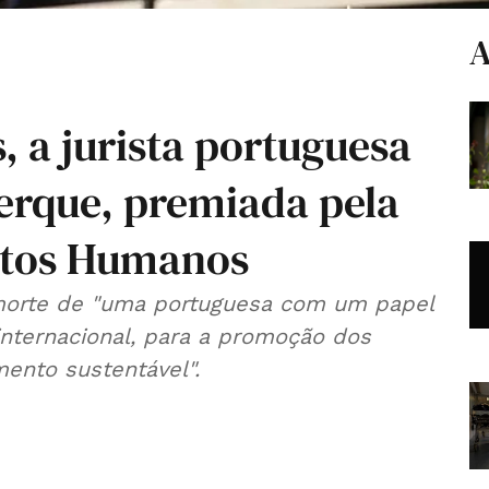
A
, a jurista portuguesa
erque, premiada pela
itos Humanos
morte de "uma portuguesa com um papel
 internacional, para a promoção dos
ento sustentável".