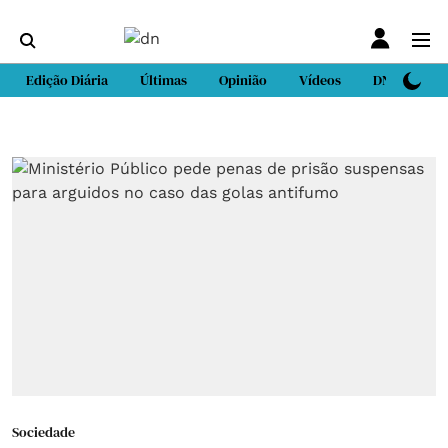
Edição Diária
Últimas
Opinião
Vídeos
DN Sport
Sociedade