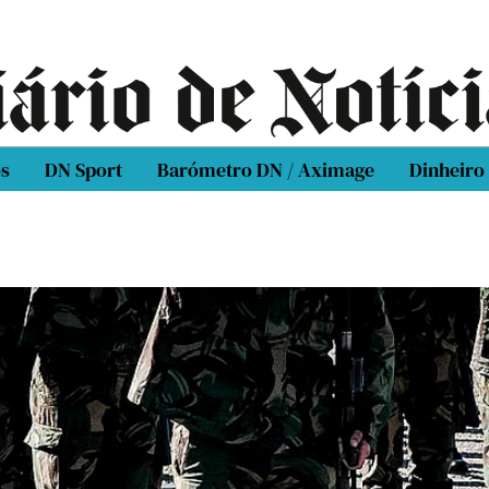
os
DN Sport
Barómetro DN / Aximage
Dinheiro