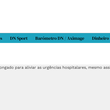
os
DN Sport
Barómetro DN / Aximage
Dinheiro