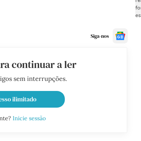
Siga-nos
ra continuar a ler
tigos sem interrupções.
esso ilimitado
ante?
Inicie sessão