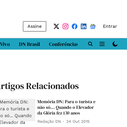
Assine
Entrar
 Vivo
DN Brasil
Conferências
DN LAB
Class
rtigos Relacionados
Memória DN: Para o turista e
não só... Quando o Elevador
da Glória fez 130 anos
Redação DN
24 Out 2015