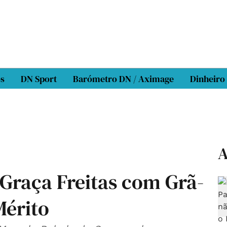
os
DN Sport
Barómetro DN / Aximage
Dinheiro
A
Graça Freitas com Grã-
Mérito