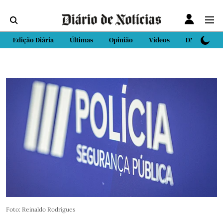
Edição Diária
Últimas
Opinião
Vídeos
DN Sport
Foto: Reinaldo Rodrigues