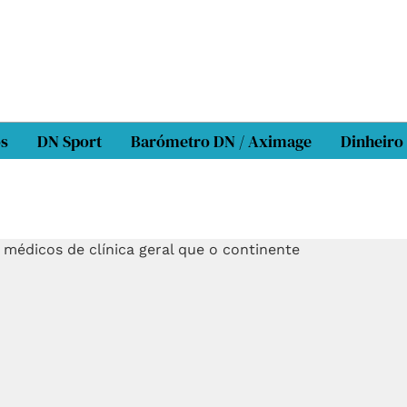
os
DN Sport
Barómetro DN / Aximage
Dinheiro