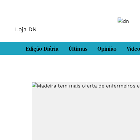
Loja DN
Edição Diária
Últimas
Opinião
Víde