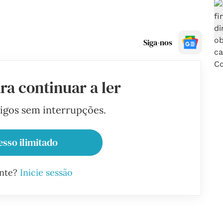
Siga-nos
ra continuar a ler
tigos sem interrupções.
esso ilimitado
ante?
Inicie sessão