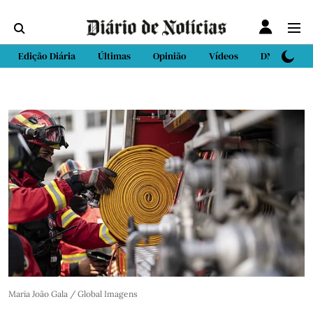
Edição Diária
Últimas
Opinião
Vídeos
DN Sport
Maria João Gala / Global Imagens