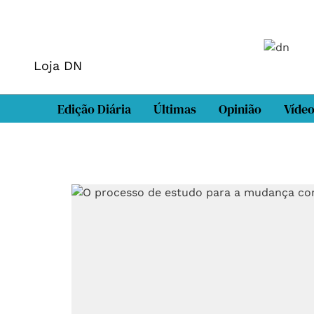
Loja DN
Edição Diária
Últimas
Opinião
Víde