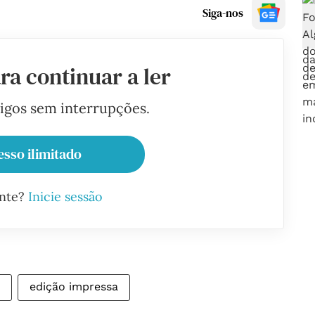
Siga-nos
ra continuar a ler
tigos sem interrupções.
esso ilimitado
ante?
Inicie sessão
edição impressa