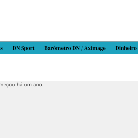
os
DN Sport
Barómetro DN / Aximage
Dinheiro