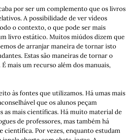
caba por ser um complemento que os livros
ativos. A possibilidade de ver vídeos
todo o contexto, o que pode ser mais
um livro estático. Muitos miúdos dizem que
temos de arranjar maneira de tornar isto
antes. Estas são maneiras de tornar o
 É mais um recurso além dos manuais,
eito às fontes que utilizamos. Há umas mais
 aconselhável que os alunos peçam
 as mais científicas. Há muito material de
blogues de professores, mas também há
se científica. Por vezes, enquanto estudam
anela aberta com chats, jogos. A