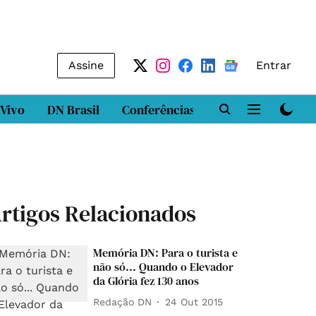
Assine
Entrar
 Vivo
DN Brasil
Conferências
DN LAB
Class
rtigos Relacionados
Memória DN: Para o turista e
não só... Quando o Elevador
da Glória fez 130 anos
Redação DN
24 Out 2015