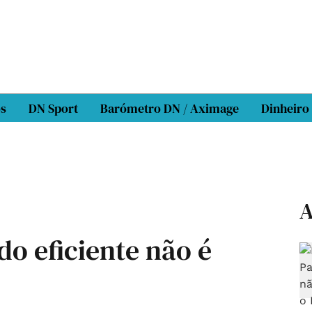
os
DN Sport
Barómetro DN / Aximage
Dinheiro
A
do eficiente não é