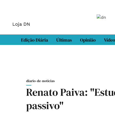
Loja DN
Edição Diária
Últimas
Opinião
Víde
diario-de-noticias
Renato Paiva: "Estu
passivo"