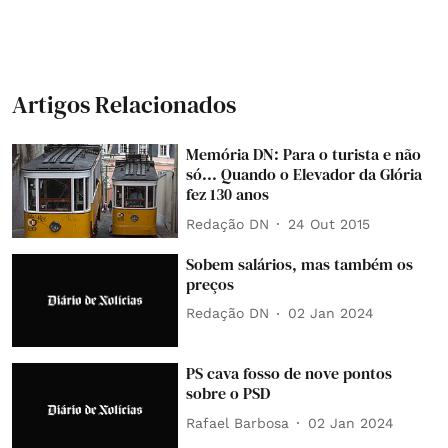
Artigos Relacionados
Memória DN: Para o turista e não
só... Quando o Elevador da Glória
fez 130 anos
Redação DN
24 Out 2015
Sobem salários, mas também os
preços
Redação DN
02 Jan 2024
PS cava fosso de nove pontos
sobre o PSD
Rafael Barbosa
02 Jan 2024