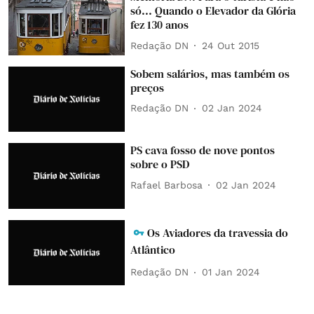
só... Quando o Elevador da Glória
fez 130 anos
Redação DN
24 Out 2015
Sobem salários, mas também os
preços
Redação DN
02 Jan 2024
PS cava fosso de nove pontos
sobre o PSD
Rafael Barbosa
02 Jan 2024
Os Aviadores da travessia do
Atlântico
Redação DN
01 Jan 2024