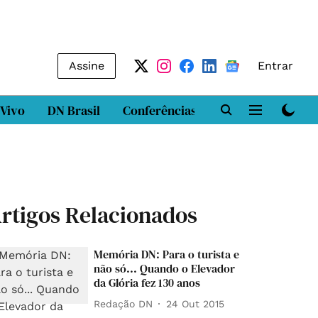
Assine
Entrar
 Vivo
DN Brasil
Conferências
DN LAB
Class
rtigos Relacionados
Memória DN: Para o turista e
não só... Quando o Elevador
da Glória fez 130 anos
Redação DN
24 Out 2015