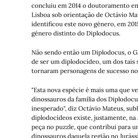
concluiu em 2014 o doutoramento em
Lisboa sob orientação de Octávio Ma
identificou este novo género, em 201
género distinto do Diplodocus.
Não sendo então um Diplodocus, o G
de ser um diplodocídeo, um dos tai
tornaram personagens de sucesso no
"Esta nova espécie é mais uma que v
dinossauros da família dos Diplodocu
inesperado", diz Octávio Mateus, sub
diplodocídeos existe, justamente, na
peça no puzzle, que contribui para u
dinossauros daquela região no Juráss