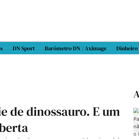
os
DN Sport
Barómetro DN / Aximage
Dinheiro
A
e de dinossauro. E um
berta