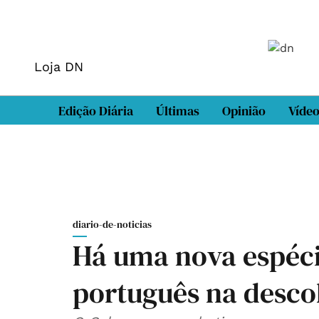
Loja DN
Edição Diária
Últimas
Opinião
Víde
diario-de-noticias
Há uma nova espéci
português na desco