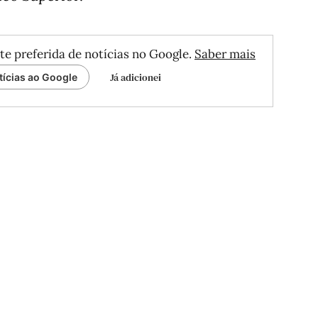
te preferida de notícias no Google.
Saber mais
Já adicionei
tícias ao Google