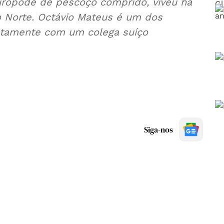
rópode de pescoço comprido, viveu há
 Norte. Octávio Mateus é um dos
untamente com um colega suíço
Siga-nos