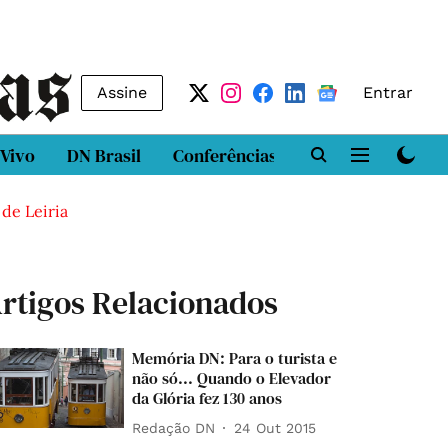
Assine
Entrar
 Vivo
DN Brasil
Conferências
DN LAB
Class
 de Leiria
rtigos Relacionados
Memória DN: Para o turista e
não só... Quando o Elevador
da Glória fez 130 anos
Redação DN
24 Out 2015