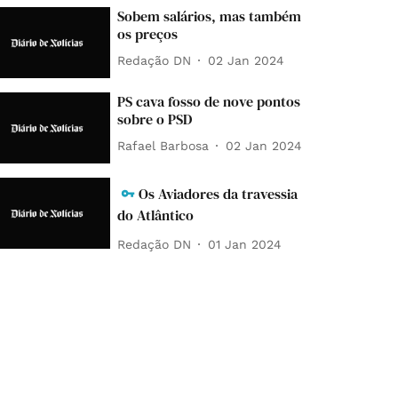
Sobem salários, mas também
os preços
Redação DN
02 Jan 2024
PS cava fosso de nove pontos
sobre o PSD
Rafael Barbosa
02 Jan 2024
Os Aviadores da travessia
do Atlântico
Redação DN
01 Jan 2024