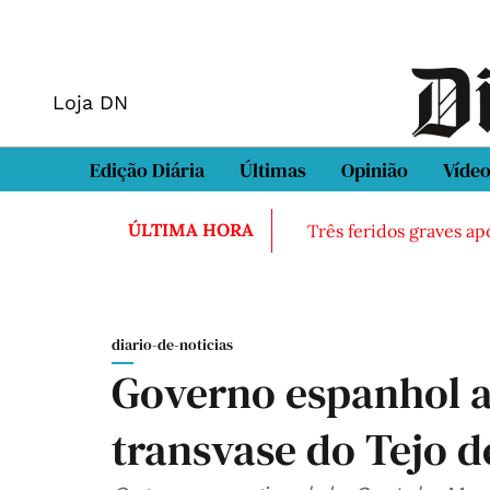
Loja DN
Edição Diária
Últimas
Opinião
Víde
ÚLTIMA HORA
Três feridos graves ap
diario-de-noticias
Governo espanhol a
transvase do Tejo d