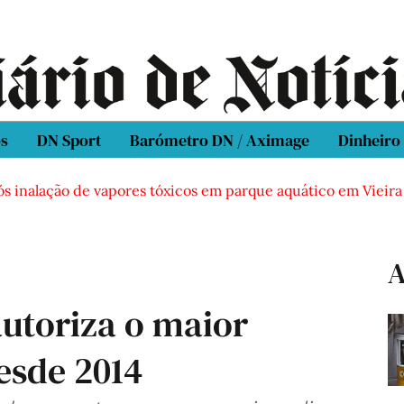
os
DN Sport
Barómetro DN / Aximage
Dinheiro
ós inalação de vapores tóxicos em parque aquático em Vieira
A
utoriza o maior
esde 2014