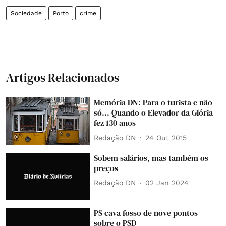
Sociedade
Porto
crime
Artigos Relacionados
Memória DN: Para o turista e não
só... Quando o Elevador da Glória
fez 130 anos
Redação DN
24 Out 2015
Sobem salários, mas também os
preços
Redação DN
02 Jan 2024
PS cava fosso de nove pontos
sobre o PSD