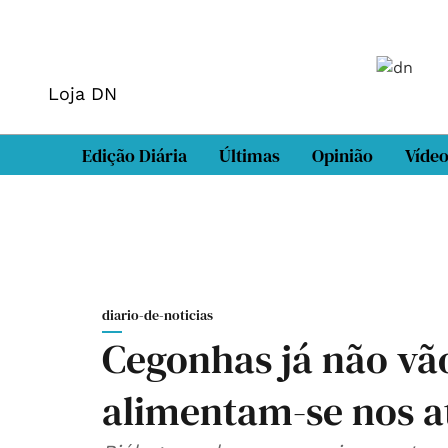
Loja DN
Edição Diária
Últimas
Opinião
Víde
diario-de-noticias
Cegonhas já não vão
alimentam-se nos a