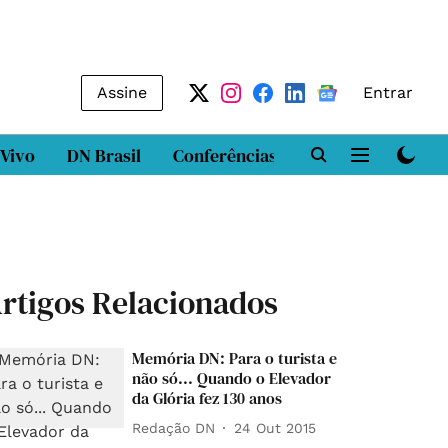
Assine
Entrar
 Vivo
DN Brasil
Conferências
DN LAB
Class
rtigos Relacionados
Memória DN: Para o turista e
não só... Quando o Elevador
da Glória fez 130 anos
Redação DN
24 Out 2015