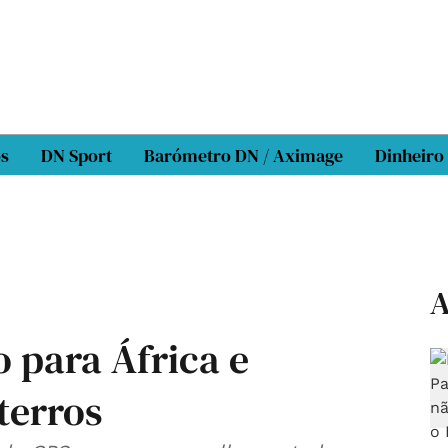
os
DN Sport
Barómetro DN / Aximage
Dinheiro
A
 para África e
terros