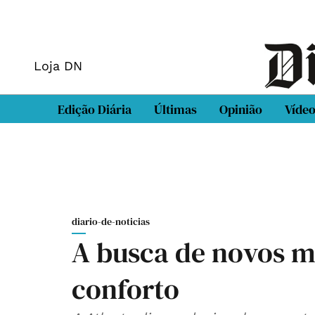
Loja DN
Edição Diária
Últimas
Opinião
Víde
diario-de-noticias
A busca de novos ma
conforto