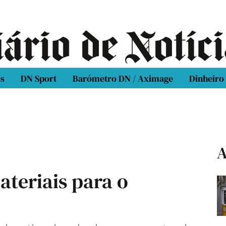
os
DN Sport
Barómetro DN / Aximage
Dinheiro
A
teriais para o