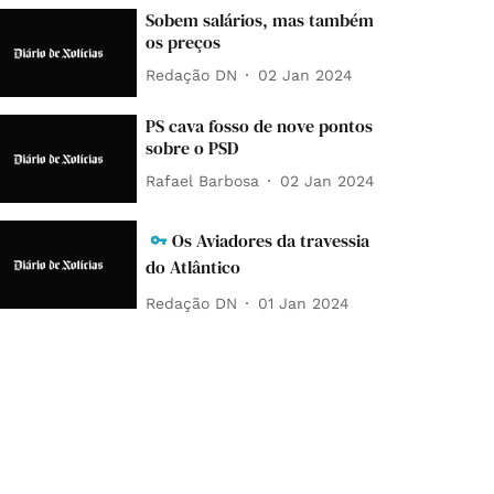
Sobem salários, mas também
os preços
Redação DN
02 Jan 2024
PS cava fosso de nove pontos
sobre o PSD
Rafael Barbosa
02 Jan 2024
Os Aviadores da travessia
do Atlântico
Redação DN
01 Jan 2024