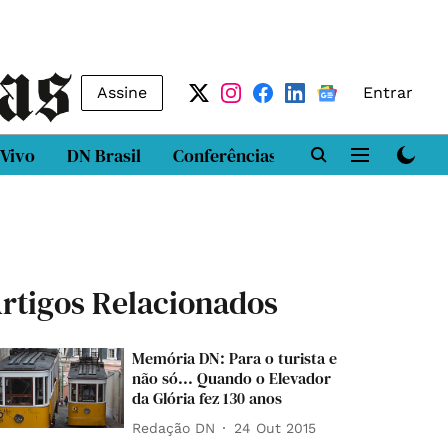
Assine
Entrar
 Vivo
DN Brasil
Conferências
DN LAB
Class
rtigos Relacionados
Memória DN: Para o turista e
não só... Quando o Elevador
da Glória fez 130 anos
Redação DN
24 Out 2015