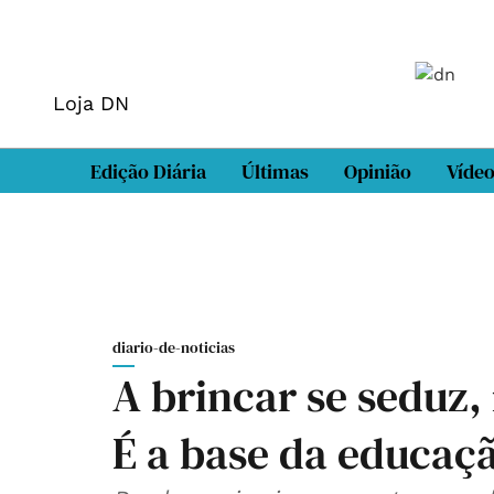
Loja DN
Edição Diária
Últimas
Opinião
Víde
diario-de-noticias
A brincar se seduz,
É a base da educaç