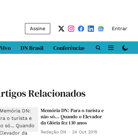
Assine
Entrar
 Vivo
DN Brasil
Conferências
DN LAB
Class
rtigos Relacionados
Memória DN: Para o turista e
não só... Quando o Elevador
da Glória fez 130 anos
Redação DN
24 Out 2015