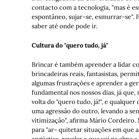
contacto com a tecnologia, "mas é ess
espontâneo, sujar-se, esmurrar-se". P
saber até onde pode ir.
Cultura do "quero tudo, já"
Brincar é também aprender a lidar c
brincadeiras reais, fantasistas, perm
algumas frustrações e aprender a geri
fundamental nos nossos dias, já que,
volta do "quero tudo, já!", e qualque
uma agressão do outro, levando a sen
vitimização", afirma Mário Cordeiro. 
para "ar- quitetar situações em que a
angústias, revelar o que vai na alma 