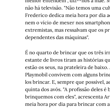
melhor entendem", diz--nos a mãe. 
não há televisão. "Não temos uma cult
Frederico dedica meia hora por dia a
nem o vício de mexer nos smartphone
extremistas, mas ressalvam que os p
dependentes das máquinas".
É no quarto de brincar que os três i
estante de livros tiram as histórias 
estão os seus, na prateleira de baixo.
Playmobil convivem com alguns brinq
los brincar. E, sempre que possível, a
quinta dos avós. "A profissão deles é 
brinquemos com eles", acrescenta Artu
meia hora por dia para brincar com as