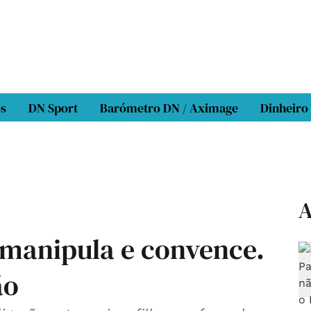
os
DN Sport
Barómetro DN / Aximage
Dinheiro
A
 manipula e convence.
ão