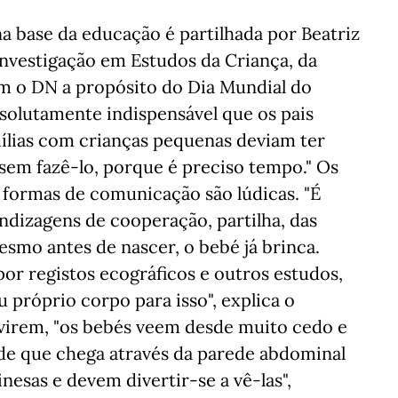
na base da educação é partilhada por Beatriz
Investigação em Estudos da Criança, da
m o DN a propósito do Dia Mundial do
solutamente indispensável que os pais
mílias com crianças pequenas deviam ter
sem fazê-lo, porque é preciso tempo." Os
 formas de comunicação são lúdicas. "É
endizagens de cooperação, partilha, das
esmo antes de nascer, o bebé já brinca.
por registos ecográficos e outros estudos,
u próprio corpo para isso", explica o
virem, "os bebés veem desde muito cedo e
e que chega através da parede abdominal
nesas e devem divertir-se a vê-las",