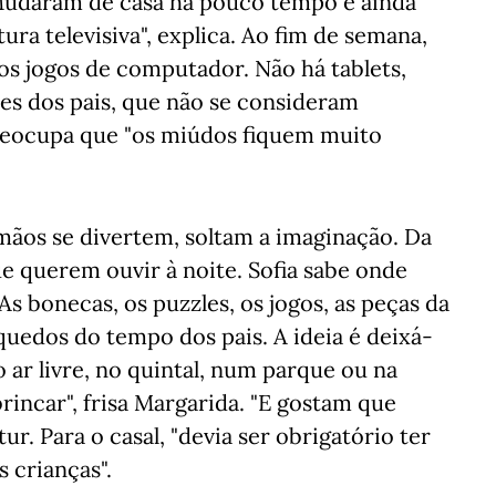
Mudaram de casa há pouco tempo e ainda
ura televisiva", explica. Ao fim de semana,
os jogos de computador. Não há tablets,
s dos pais, que não se consideram
reocupa que "os miúdos fiquem muito
rmãos se divertem, soltam a imaginação. Da
que querem ouvir à noite. Sofia sabe onde
 As bonecas, os puzzles, os jogos, as peças da
uedos do tempo dos pais. A ideia é deixá-
o ar livre, no quintal, num parque ou na
brincar", frisa Margarida. "E gostam que
r. Para o casal, "devia ser obrigatório ter
 crianças".