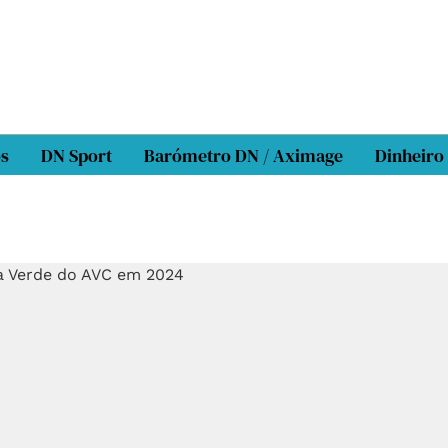
os
DN Sport
Barómetro DN / Aximage
Dinheiro