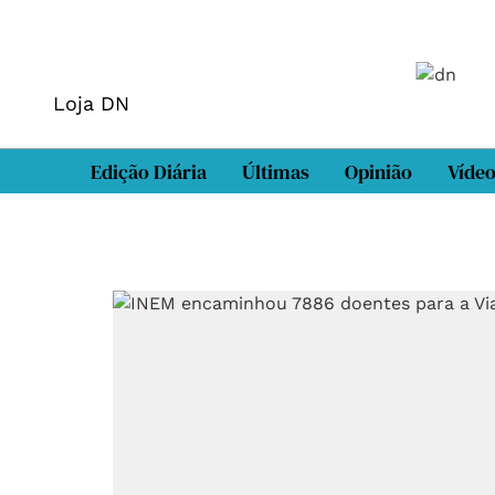
Loja DN
Edição Diária
Últimas
Opinião
Víde