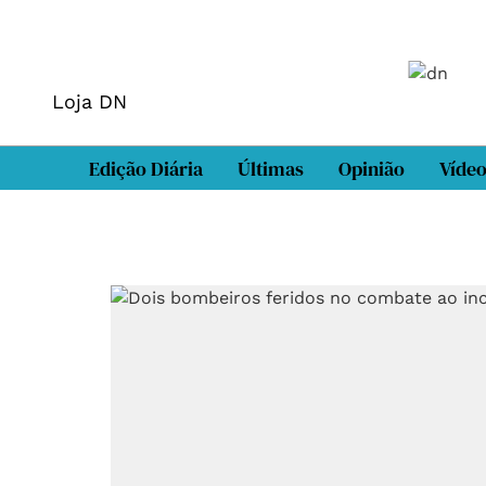
Loja DN
Edição Diária
Últimas
Opinião
Víde