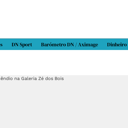
os
DN Sport
Barómetro DN / Aximage
Dinheiro