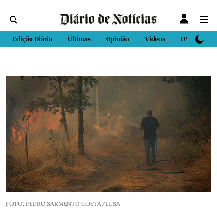
Edição Diária
Últimas
Opinião
Vídeos
DN Sport
FOTO: PEDRO SARMENTO COSTA/LUSA