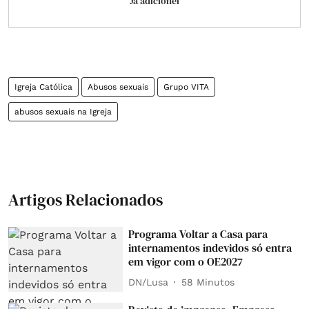
Já adicionei
Igreja Católica
Abusos sexuais
Grupo VITA
abusos sexuais na Igreja
Artigos Relacionados
Programa Voltar a Casa para
internamentos indevidos só entra
em vigor com o OE2027
DN/Lusa
58 Minutos