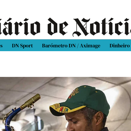
os
DN Sport
Barómetro DN / Aximage
Dinheiro