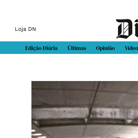
Loja DN
Edição Diária
Últimas
Opinião
Víde