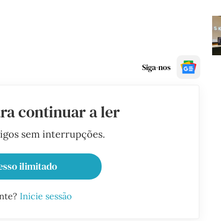
Siga-nos
ra continuar a ler
tigos sem interrupções.
esso ilimitado
ante?
Inicie sessão