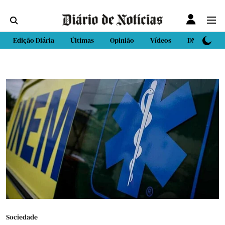
Edição Diária
Últimas
Opinião
Vídeos
DN Sport
Sociedade