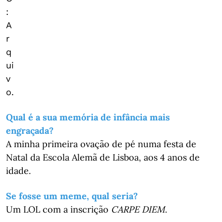
:
A
r
q
ui
v
o.
Qual é a sua memória de infância mais
engraçada?
A minha primeira ovação de pé numa festa de
Natal da Escola Alemã de Lisboa, aos 4 anos de
idade.
Se fosse um meme, qual seria?
Um LOL com a inscrição
CARPE DIEM
.