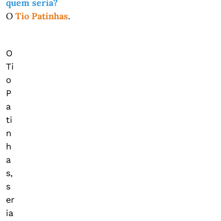
quem seria?
O
Tio Patinhas
.
O
Ti
o
P
a
ti
n
h
a
s,
s
er
ia