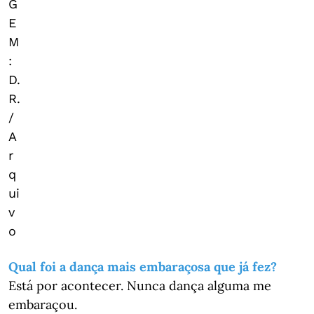
G
E
M
:
D.
R.
/
A
r
q
ui
v
o
Qual foi a dança mais embaraçosa que já fez?
Está por acontecer. Nunca dança alguma me
embaraçou.