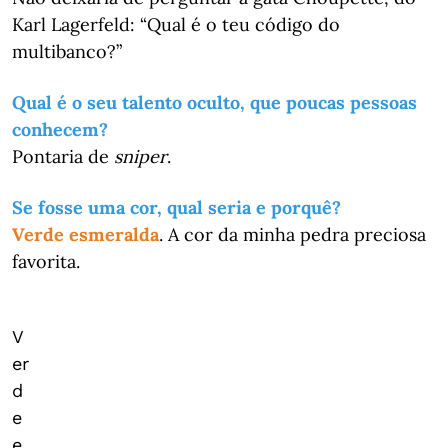
Karl Lagerfeld: “Qual é o teu código do
multibanco?”
Qual é o seu talento oculto, que poucas pessoas
conhecem?
Pontaria de
sniper
.
Se fosse uma cor, qual seria e porquê?
Verde esmeralda
. A cor da minha pedra preciosa
favorita.
V
er
d
e
e