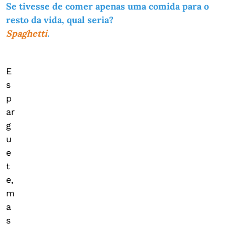
Se tivesse de comer apenas uma comida para o
resto da vida, qual seria?
Spaghetti
.
E
s
p
ar
g
u
e
t
e,
m
a
s