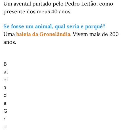
Um avental pintado pelo Pedro Leitão, como
presente dos meus 40 anos.
Se fosse um animal, qual seria e porquê?
Uma
baleia da Gronelândia
. Vivem mais de 200
anos.
B
al
ei
a
d
a
G
r
o