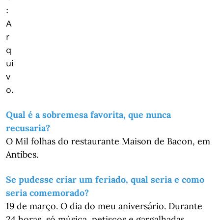
:
A
r
q
ui
v
o.
Qual é a sobremesa favorita, que nunca
recusaria?
O Mil folhas do restaurante Maison de Bacon, em
Antibes.
Se pudesse criar um feriado, qual seria e como
seria comemorado?
19 de março. O dia do meu aniversário. Durante
24 horas, só música, petiscos e gargalhadas.