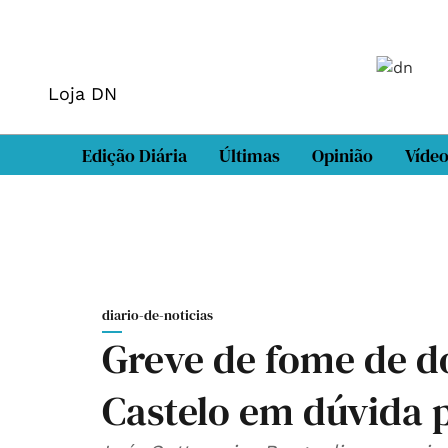
Loja DN
Edição Diária
Últimas
Opinião
Víde
diario-de-noticias
Greve de fome de d
Castelo em dúvida 