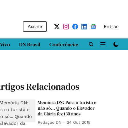
Assine
Entrar
 Vivo
DN Brasil
Conferências
DN LAB
Class
rtigos Relacionados
Memória DN: Para o turista e
não só... Quando o Elevador
da Glória fez 130 anos
Redação DN
24 Out 2015