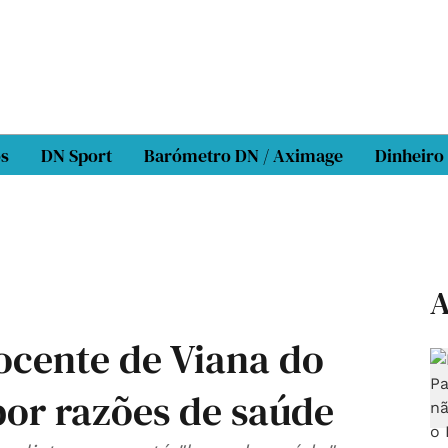
os
DN Sport
Barómetro DN / Aximage
Dinheiro
A
ocente de Viana do
por razões de saúde