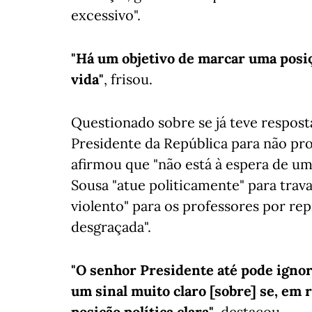
excessivo".
"Há um objetivo de marcar uma posi
vida"
, frisou.
Questionado sobre se já teve respost
Presidente da República para não pro
afirmou que "não está à espera de u
Sousa "atue politicamente" para tra
violento" para os professores por re
desgraçada".
"O senhor Presidente até pode ignora
um sinal muito claro [sobre] se, em
posição política clara"
, destacou.