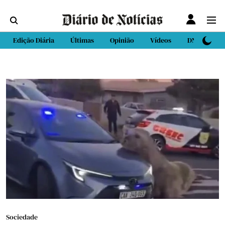
Edição Diária
Últimas
Opinião
Vídeos
DN Sport
Sociedade