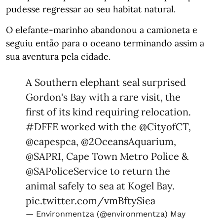
pudesse regressar ao seu habitat natural.
O elefante-marinho abandonou a camioneta e
seguiu então para o oceano terminando assim a
sua aventura pela cidade.
A Southern elephant seal surprised
Gordon's Bay with a rare visit, the
first of its kind requiring relocation.
#DFFE
worked with the
@CityofCT
,
@capespca
,
@2OceansAquarium
,
@SAPRI
, Cape Town Metro Police &
@SAPoliceService
to return the
animal safely to sea at Kogel Bay.
pic.twitter.com/vmBftySiea
— Environmentza (@environmentza)
May