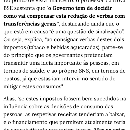
Do ponto de vista financeiro, o professor da Nova
BSE sustenta que
"o Governo tem de decidir
como vai compensar esta redução de verbas com
transferências gerais”
, destacando ainda que o
que está em causa “é uma questão de sinalização”.
Ou seja, explica, “ao consignar verbas destes dois
impostos (tabaco e bebidas açucaradas), parte-se
do princípio que os governantes pretendiam
transmitir uma ideia importante às pessoas, em
termos de saúde, e ao próprio SNS, em termos de
custos, já que estas iam intervir no sentido de
mitigar estes consumos".
Aliás, "se estes impostos fossem bem sucedidos na
influência sobre as decisões de consumo das
pessoas, as respetivas receitas tenderiam a baixar,
e o financiamento que permitem atualmente teria
de ser substituído por outras fontes.
Mas se estas