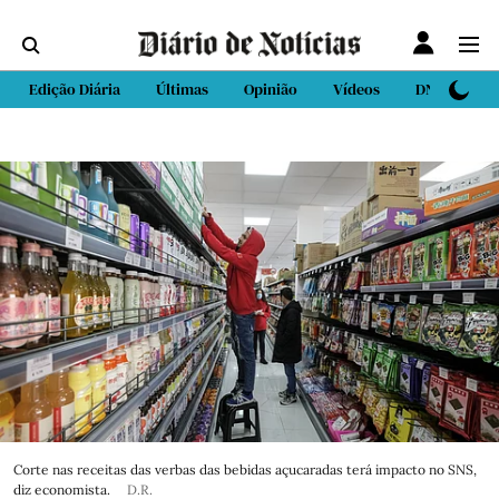
Edição Diária
Últimas
Opinião
Vídeos
DN Sport
Corte nas receitas das verbas das bebidas açucaradas terá impacto no SNS,
diz economista.
D.R.