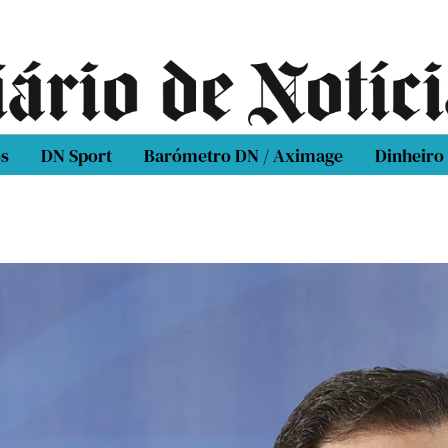
os
DN Sport
Barómetro DN / Aximage
Dinheiro