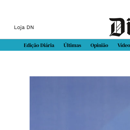
Loja DN
Edição Diária
Últimas
Opinião
Víde