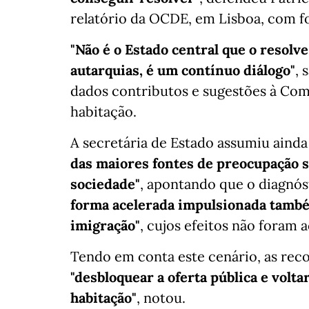
relatório da OCDE, em Lisboa, com f
"Não é o Estado central que o resol
autarquias, é um contínuo diálogo"
, 
dados contributos e sugestões à Com
habitação.
A secretária de Estado assumiu aind
das maiores fontes de preocupação s
sociedade"
, apontando que o diagnó
forma acelerada impulsionada também
imigração"
, cujos efeitos não foram 
Tendo em conta este cenário, as re
"desbloquear a oferta pública e volt
habitação"
, notou.