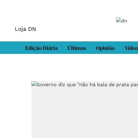
Loja DN
Edição Diária
Últimas
Opinião
Víde