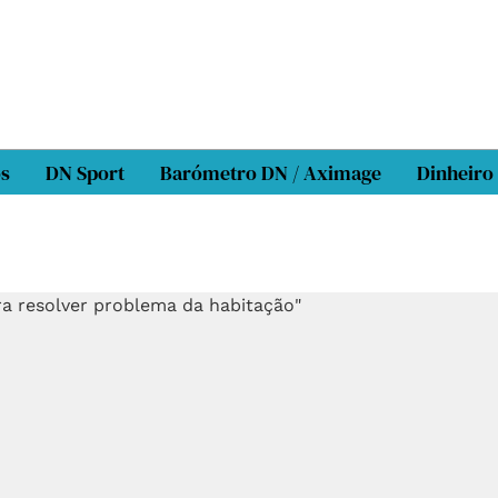
os
DN Sport
Barómetro DN / Aximage
Dinheiro