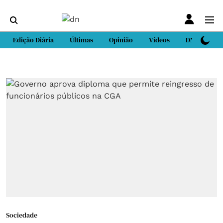
Edição Diária
Últimas
Opinião
Vídeos
DN Sport
Sociedade