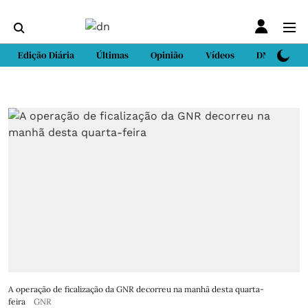
Edição Diária
Últimas
Opinião
Vídeos
DN Sport
A operação de ficalização da GNR decorreu na manhã desta quarta-
feira
GNR