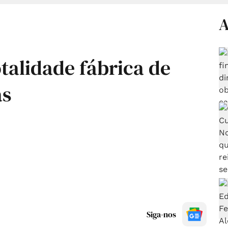
A
talidade fábrica de
as
Siga-nos