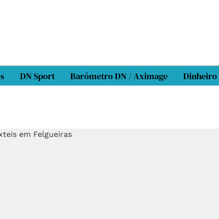
os
DN Sport
Barómetro DN / Aximage
Dinheiro