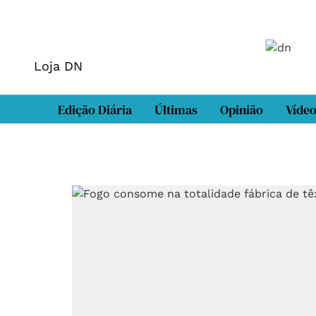
Loja DN
Edição Diária
Últimas
Opinião
Víde