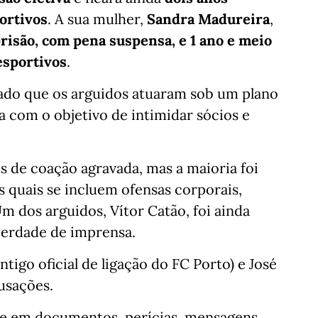
ortivos
. A sua mulher,
Sandra Madureira
,
prisão, com pena suspensa, e
1 ano e meio
esportivos
.
vado que os arguidos atuaram sob um plano
 com o objetivo de intimidar sócios e
s de coação agravada, mas a maioria foi
 quais se incluem ofensas corporais,
 dos arguidos, Vítor Catão, foi ainda
berdade de imprensa.
tigo oficial de ligação do FC Porto) e José
cusações.
se em documentos, perícias, mensagens,