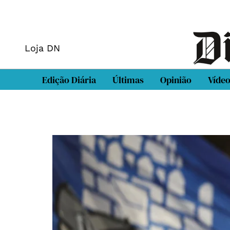
Loja DN
Edição Diária
Últimas
Opinião
Víde