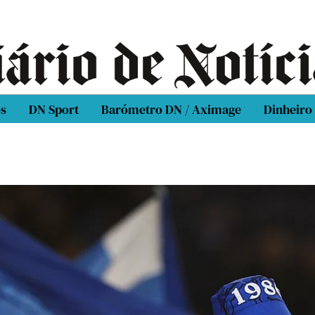
os
DN Sport
Barómetro DN / Aximage
Dinheiro