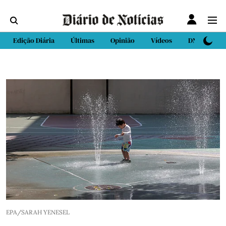
Edição Diária
Últimas
Opinião
Vídeos
DN Sport
EPA/SARAH YENESEL