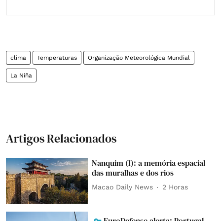
clima
Temperaturas
Organização Meteorológica Mundial
La Niña
Artigos Relacionados
Nanquim (I): a memória espacial
das muralhas e dos rios
Macao Daily News
2 Horas
EuroDefense alerta: Portugal