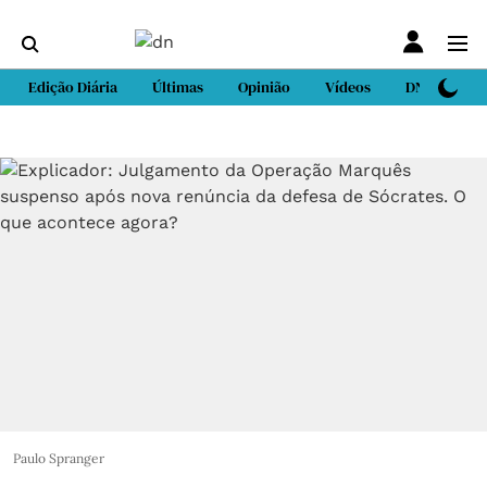
Edição Diária
Últimas
Opinião
Vídeos
DN Sport
Paulo Spranger