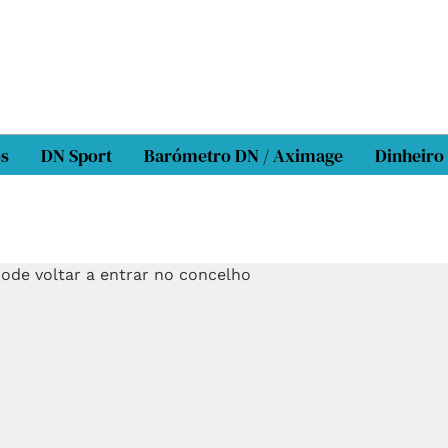
os
DN Sport
Barómetro DN / Aximage
Dinheiro