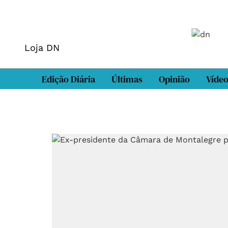
Loja DN
Edição Diária
Últimas
Opinião
Víde